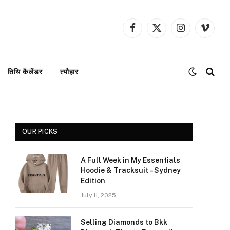
Facebook
X
Instagram
Vimeo
(Twitter)
तिथि कैलेंडर
त्यौहार
OUR PICKS
A Full Week in My Essentials
Hoodie & Tracksuit – Sydney
Edition
July 11, 2025
Selling Diamonds to Bkk