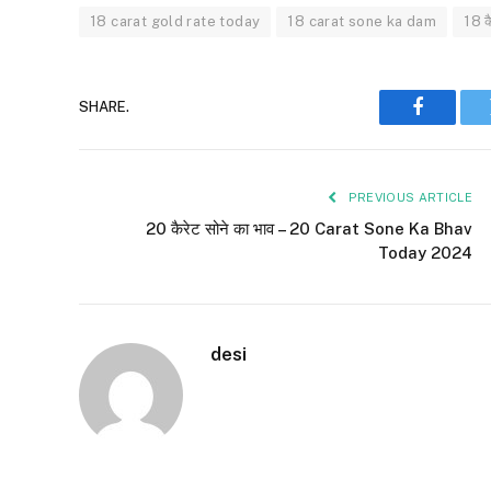
18 carat gold rate today
18 carat sone ka dam
18 क
SHARE.
Faceboo
PREVIOUS ARTICLE
20 कैरेट सोने का भाव – 20 Carat Sone Ka Bhav
Today 2024
desi