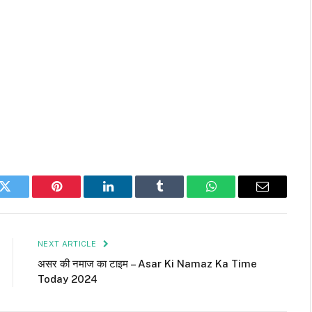
k
Twitter
Pinterest
LinkedIn
Tumblr
WhatsApp
Email
NEXT ARTICLE
असर की नमाज का टाइम – Asar Ki Namaz Ka Time
Today 2024