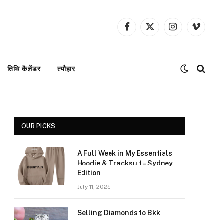
Facebook
X
Instagram
Vimeo
(Twitter)
तिथि कैलेंडर
त्यौहार
OUR PICKS
A Full Week in My Essentials
Hoodie & Tracksuit – Sydney
Edition
July 11, 2025
Selling Diamonds to Bkk